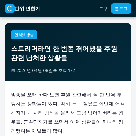
단위 변환기
도구
블로그
인터넷 방송
스트리머라면 한 번쯤 겪어봤을 후원
관련 난처한 상황들
📅 2026년 04월 09일
👁️ 조회 172
방송을 오래 하다 보면 후원 관련해서 꼭 한 번씩 부
딪히는 상황들이 있다. 딱히 누구 잘못도 아닌데 어색
해지거나, 처리 방식을 몰라서 그냥 넘어가버리는 경
우들. 큰손탐지기를 쓰면서 이런 상황들이 하나씩 정
리됐다는 채널들이 많다.